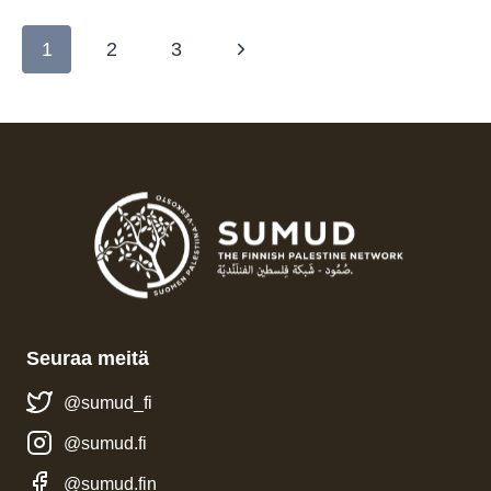
On
Sivunavigointi
Iran
Seuraava
1
2
3
sivu
Seuraa meitä
@sumud_fi
@sumud.fi
@sumud.fin