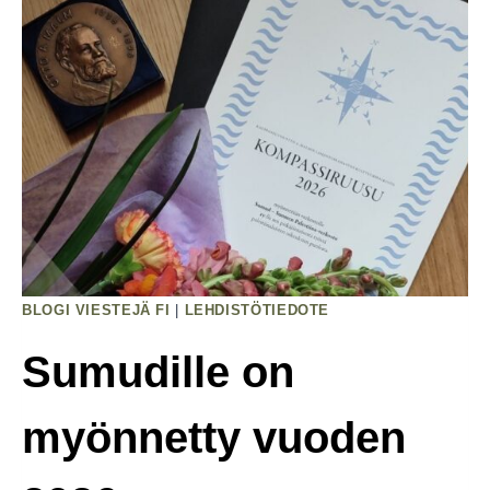
Aseistakieltäytyjä­
Liiton
Nyt
On
Pakko!
-
Mielenosoituksessa
BLOGI VIESTEJÄ FI
|
LEHDISTÖTIEDOTE
Sumudille on
myönnetty vuoden