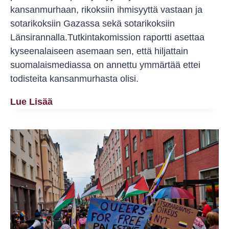
kansanmurhaan, rikoksiin ihmisyyttä vastaan ja
sotarikoksiin Gazassa sekä sotarikoksiin
Länsirannalla.Tutkintakomission raportti asettaa
kyseenalaiseen asemaan sen, että hiljattain
suomalaismediassa on annettu ymmärtää ettei
todisteita kansanmurhasta olisi.
YK:n
Lue Lisää
Tutkintakomissio:
Israel
Jatkaa
Kansanmurhaa
Kohdistamalla
Iskuja
Palestiinalaislapsiin