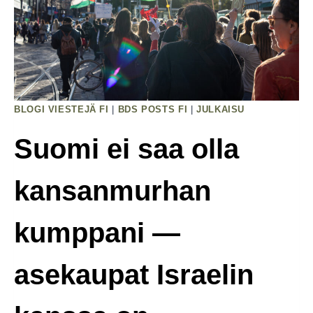
Helsinki
Priden
Seisottava
Arvojensa
Takana
Myös
BLOGI VIESTEJÄ FI
|
BDS POSTS FI
|
JULKAISU
Käytännössä
Suomi ei saa olla
kansanmurhan
kumppani —
asekaupat Israelin