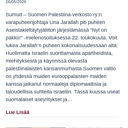
26/05/2026
Sumud – Suomen Palestiina-verkosto ry:n
varapuheenjohtaja Lina Jarallah piti puheen
Aseistakieltäytyjäliiton järjestämässä ”Nyt on
pakko!” -mielenosoituksessa 22. toukokuuta. Voit
lukea Jarallah’n puheen kokonaisuudessaan alta:
Huolimatta Israelin suorittamasta apartheidista,
miehityksestä ja käynnissä olevasta
palestiinalaisten kansanmurhasta Suomen valtio
on yhdessä muiden eurooppalaisten maiden
kanssa jatkanut normaaleja diplomaattisia ja
taloudellisia suhteita Israeliin. Tässä kuussa useat
suomalaiset aseyritykset ja…
Lina
Lue Lisää
Jarallahin
Puhe