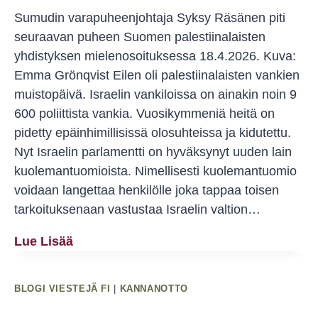
Sumudin varapuheenjohtaja Syksy Räsänen piti
seuraavan puheen Suomen palestiinalaisten
yhdistyksen mielenosoituksessa 18.4.2026. Kuva:
Emma Grönqvist Eilen oli palestiinalaisten vankien
muistopäivä. Israelin vankiloissa on ainakin noin 9
600 poliittista vankia. Vuosikymmeniä heitä on
pidetty epäinhimillisissä olosuhteissa ja kidutettu.
Nyt Israelin parlamentti on hyväksynyt uuden lain
kuolemantuomioista. Nimellisesti kuolemantuomio
voidaan langettaa henkilölle joka tappaa toisen
tarkoituksenaan vastustaa Israelin valtion…
Syksy
Lue Lisää
Räsäsen
Puhe
BLOGI VIESTEJÄ FI
|
KANNANOTTO
Suomen
Palestiinalaisten