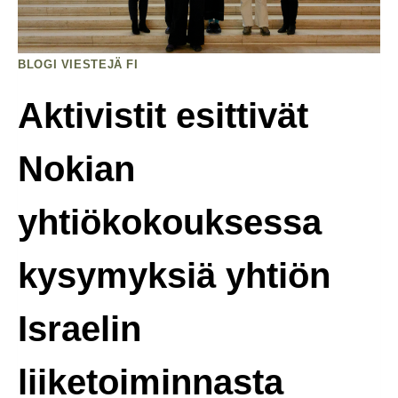
BLOGI VIESTEJÄ FI
Aktivistit esittivät
Nokian
yhtiökokouksessa
kysymyksiä yhtiön
Israelin
liiketoiminnasta