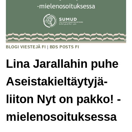
Asekaupat
Israelin
Kanssa
On
Lopetettava
Ja
BLOGI VIESTEJÄ FI
|
BDS POSTS FI
Puolustusministeri
Antti
Lina Jarallahin puhe
Häkkäsen
On
Aseistakieltäytyjä­
Erottava
liiton Nyt on pakko! -
mielenosoituksessa