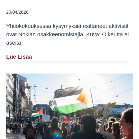
20/04/2026
Yhtiökokouksessa kysymyksiä esittäneet aktivistit
ovat Nokian osakkeenomistajia. Kuva: Oikeutta ei
aseita
Aktivistit
Lue Lisää
Esittivät
Nokian
Yhtiökokouksessa
Kysymyksiä
Yhtiön
Israelin
Liiketoiminnasta