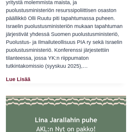
yritystä molemmista maista, ja
puolustusministeriön resurssipoliittisen osaston
päällikkö Olli Ruutu piti tapahtumassa puheen.
Israelin puolustusministeriön mukaan tapahtuman
järjestivät yhdessä Suomen puolustusministeriö,
Puolustus- ja Ilmailuteollisuus PIA ry sekä Israelin
puolustusministeriö. Konferenssi järjestettiin
tilanteessa, jossa YK:n riippumaton
tutkintakomissio (syyskuu 2025),…
Suomi
Lue Lisää
Ei
Saa
Olla
Kansanmurhan
Kumppani
—