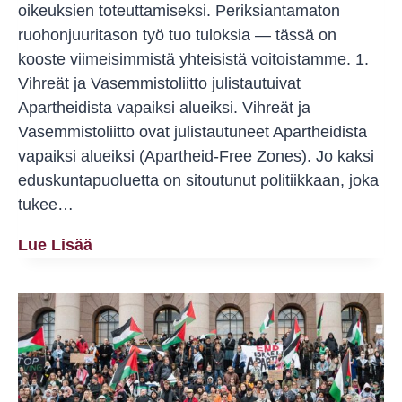
oikeuksien toteuttamiseksi. Periksiantamaton
ruohonjuuritason työ tuo tuloksia — tässä on
kooste viimeisimmistä yhteisistä voitoistamme. 1.
Vihreät ja Vasemmistoliitto julistautuivat
Apartheidista vapaiksi alueiksi. Vihreät ja
Vasemmistoliitto ovat julistautuneet Apartheidista
vapaiksi alueiksi (Apartheid-Free Zones). Jo kaksi
eduskuntapuoluetta on sitoutunut politiikkaan, joka
tukee…
Kollektiivinen
Lue Lisää
Toiminta
On
Tie
Voittoon
–
Katso,