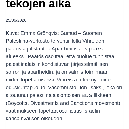
tekojen aika
25/06/2026
Kuva: Emma Grönqvist Sumud – Suomen
Palestiina-verkosto tervehtii ilolla Vihreiden
päätöstä julistautua Apartheidista vapaaksi
alueeksi. Päätös osoittaa, että puolue tunnistaa
palestiinalaisiin kohdistuvan järjestelmällisen
sorron ja apartheidin, ja on valmis toimimaan
niiden lopettamiseksi. Vihreistä tulee nyt toinen
eduskuntapuolue, Vasemmistoliiton lisäksi, joka on
sitoutunut palestiinalaisjohtoisen BDS-liikkeen
(Boycotts, Divestments and Sanctions movement)
vaatimukseen lopettaa osallisuus Israelin
kansainvälisen oikeuden…