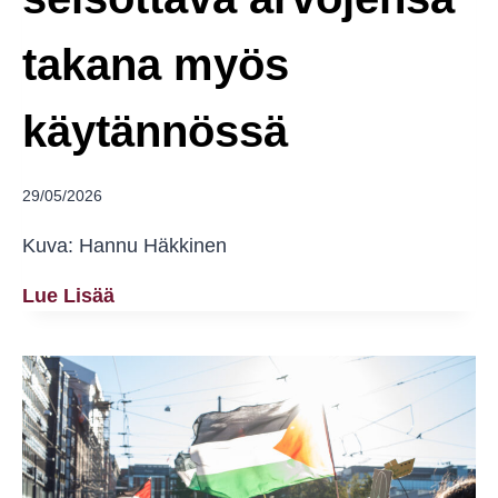
takana myös
käytännössä
29/05/2026
Kuva: Hannu Häkkinen
Intersektionaalisuuden
Lue Lisää
Ja
Solidaarisuuden
On
Oltava
Johdonmukaista
–