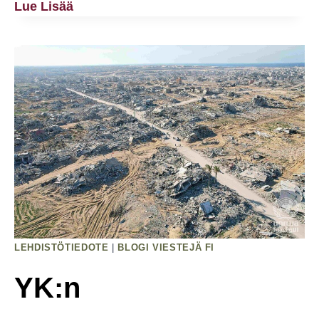
Vihreät
Lue Lisää
Liittyy
Apartheidista
Vapaiden
Puolueiden
Joukkoon
–
Nyt
On
Tekojen
Aika
LEHDISTÖTIEDOTE
|
BLOGI VIESTEJÄ FI
YK:n