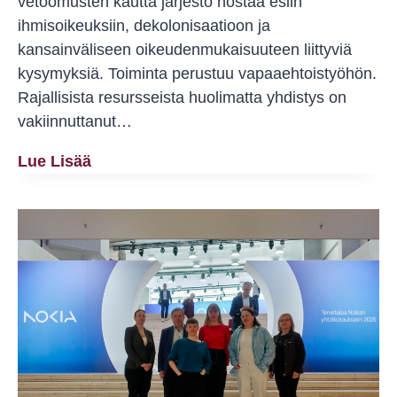
vetoomusten kautta järjestö nostaa esiin
ihmisoikeuksiin, dekolonisaatioon ja
kansainväliseen oikeudenmukaisuuteen liittyviä
kysymyksiä. Toiminta perustuu vapaaehtoistyöhön.
Rajallisista resursseista huolimatta yhdistys on
vakiinnuttanut…
Sumudille
Lue Lisää
On
Myönnetty
Vuoden
2026
Kompassiruusu-
Kulttuuripalkinto