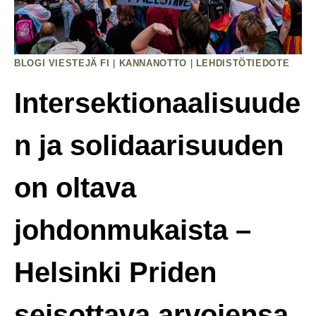
BLOGI VIESTEJÄ FI
|
KANNANOTTO
|
LEHDISTÖTIEDOTE
Intersektionaalisuude
n ja solidaarisuuden
on oltava
johdonmukaista –
Helsinki Priden
seisottava arvojensa