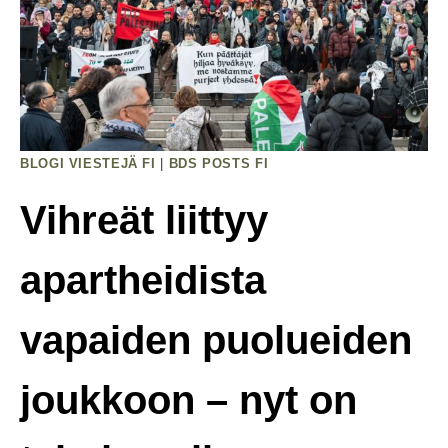
Mitä
Olemme
Saavuttaneet
Yhdessä
BLOGI VIESTEJÄ FI
|
BDS POSTS FI
Vihreät liittyy
apartheidista
vapaiden puolueiden
joukkoon – nyt on