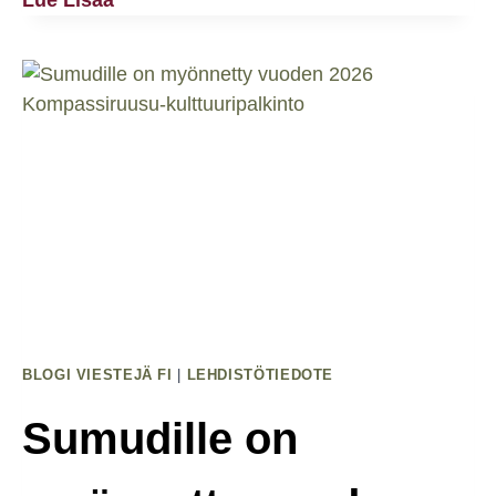
Lue Lisää
Vapaa
Palestiina
–
Miksi
Vapautta
Ei
Voi
Olla
Ilman
Dekolonisaatiota?
BLOGI VIESTEJÄ FI
|
LEHDISTÖTIEDOTE
Sumudille on