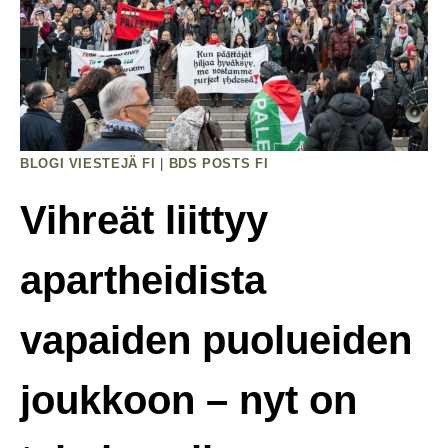
Mitä
Olemme
Saavuttaneet
Yhdessä
BLOGI VIESTEJÄ FI
|
BDS POSTS FI
Vihreät liittyy
apartheidista
vapaiden puolueiden
joukkoon – nyt on