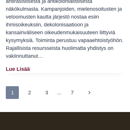
antirasistisesta ja antikolonialistisesta
näkökulmasta. Kampanjoiden, mielenosoitusten ja
vetoomusten kautta järjestö nostaa esiin
ihmisoikeuksiin, dekolonisaatioon ja
kansainväliseen oikeudenmukaisuuteen liittyviä
kysymyksiä. Toiminta perustuu vapaaehtoistyöhön.
Rajallisista resursseista huolimatta yhdistys on
vakiinnuttanut…
Sumudille
Lue Lisää
On
Myönnetty
Sivunavigointi
Vuoden
Seuraava
1
2
3
...
7
2026
sivu
Kompassiruusu-
Kulttuuripalkinto