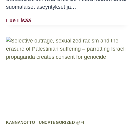
suomalaiset aseyritykset ja…
Lina
Lue Lisää
Jarallahin
Puhe
Aseistakieltäytyjä­
Liiton
Nyt
On
Pakko!
-
Mielenosoituksessa
KANNANOTTO
|
UNCATEGORIZED @FI