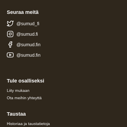
Seuraa meitä
@sumud_fi
@sumud.fi
@sumud.fin
@sumud.fin
Tule osalliseksi
Liity mukaan
Ota meihin yhteyttä
Taustaa
Historiaa ja taustatietoja