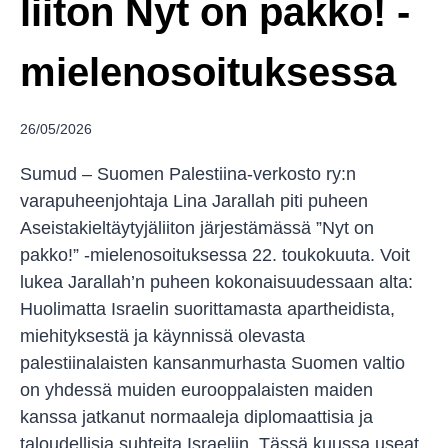
liiton Nyt on pakko! -
mielenosoituksessa
26/05/2026
Sumud – Suomen Palestiina-verkosto ry:n
varapuheenjohtaja Lina Jarallah piti puheen
Aseistakieltäytyjäliiton järjestämässä ”Nyt on
pakko!” -mielenosoituksessa 22. toukokuuta. Voit
lukea Jarallah’n puheen kokonaisuudessaan alta:
Huolimatta Israelin suorittamasta apartheidista,
miehityksestä ja käynnissä olevasta
palestiinalaisten kansanmurhasta Suomen valtio
on yhdessä muiden eurooppalaisten maiden
kanssa jatkanut normaaleja diplomaattisia ja
taloudellisia suhteita Israeliin. Tässä kuussa useat