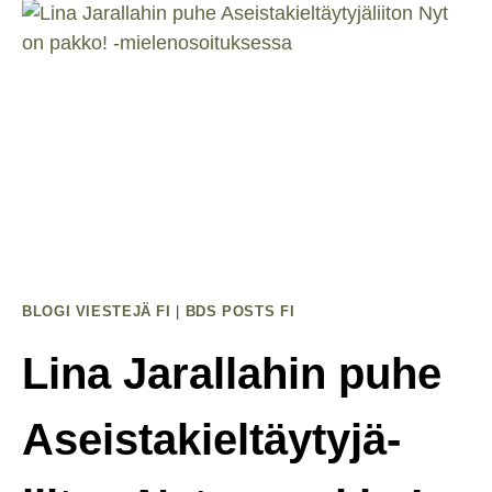
Olla
Kansanmurhan
Kumppani
—
Asekaupat
Israelin
Kanssa
On
Lopetettava
Ja
BLOGI VIESTEJÄ FI
|
BDS POSTS FI
Puolustusministeri
Antti
Lina Jarallahin puhe
Häkkäsen
On
Aseistakieltäytyjä­
Erottava