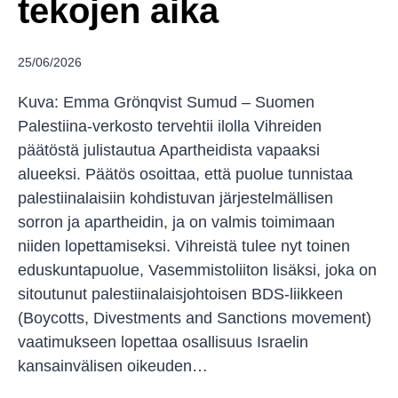
tekojen aika
25/06/2026
Kuva: Emma Grönqvist Sumud – Suomen
Palestiina-verkosto tervehtii ilolla Vihreiden
päätöstä julistautua Apartheidista vapaaksi
alueeksi. Päätös osoittaa, että puolue tunnistaa
palestiinalaisiin kohdistuvan järjestelmällisen
sorron ja apartheidin, ja on valmis toimimaan
niiden lopettamiseksi. Vihreistä tulee nyt toinen
eduskuntapuolue, Vasemmistoliiton lisäksi, joka on
sitoutunut palestiinalaisjohtoisen BDS-liikkeen
(Boycotts, Divestments and Sanctions movement)
vaatimukseen lopettaa osallisuus Israelin
kansainvälisen oikeuden…