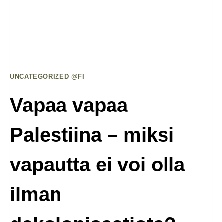
Of
Palestinian
Suffering
–
Parrotting
Israeli
UNCATEGORIZED @FI
Propaganda
Creates
Vapaa vapaa
Consent
For
Palestiina – miksi
Genocide
vapautta ei voi olla
ilman