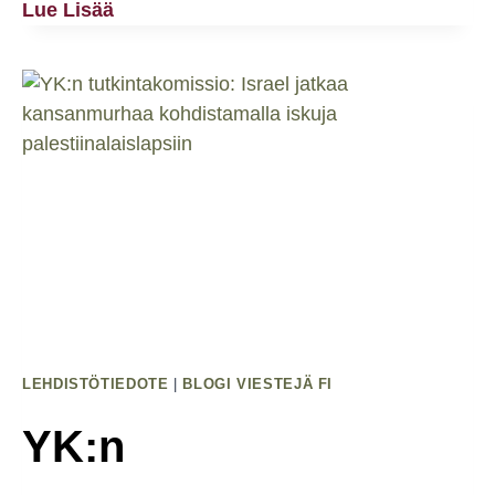
Vihreät
Lue Lisää
Liittyy
Apartheidista
Vapaiden
Puolueiden
Joukkoon
–
Nyt
On
Tekojen
Aika
LEHDISTÖTIEDOTE
|
BLOGI VIESTEJÄ FI
YK:n