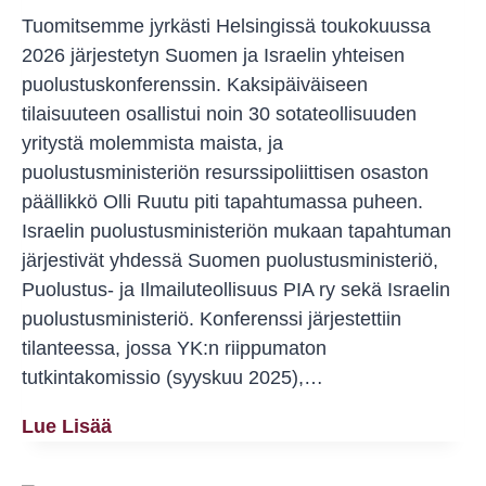
Tuomitsemme jyrkästi Helsingissä toukokuussa
2026 järjestetyn Suomen ja Israelin yhteisen
puolustuskonferenssin. Kaksipäiväiseen
tilaisuuteen osallistui noin 30 sotateollisuuden
yritystä molemmista maista, ja
puolustusministeriön resurssipoliittisen osaston
päällikkö Olli Ruutu piti tapahtumassa puheen.
Israelin puolustusministeriön mukaan tapahtuman
järjestivät yhdessä Suomen puolustusministeriö,
Puolustus- ja Ilmailuteollisuus PIA ry sekä Israelin
puolustusministeriö. Konferenssi järjestettiin
tilanteessa, jossa YK:n riippumaton
tutkintakomissio (syyskuu 2025),…
Suomi
Lue Lisää
Ei
Saa