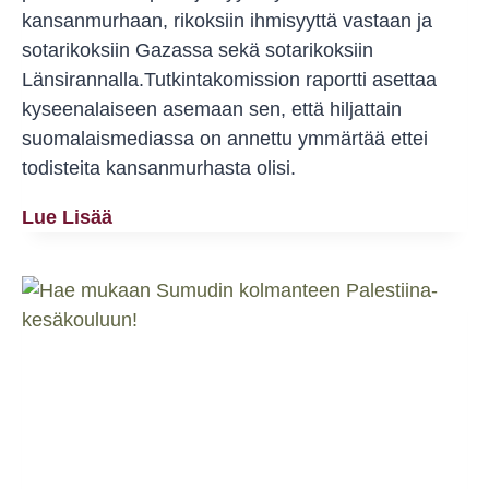
kansanmurhaan, rikoksiin ihmisyyttä vastaan ja
sotarikoksiin Gazassa sekä sotarikoksiin
Länsirannalla.Tutkintakomission raportti asettaa
kyseenalaiseen asemaan sen, että hiljattain
suomalaismediassa on annettu ymmärtää ettei
todisteita kansanmurhasta olisi.
YK:n
Lue Lisää
Tutkintakomissio:
Israel
Jatkaa
Kansanmurhaa
Kohdistamalla
Iskuja
Palestiinalaislapsiin