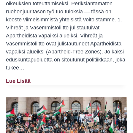
oikeuksien toteuttamiseksi. Periksiantamaton
ruohonjuuritason työ tuo tuloksia — tässä on
kooste viimeisimmistä yhteisistä voitoistamme. 1.
Vihreät ja Vasemmistoliitto julistautuivat
Apartheidista vapaiksi alueiksi. Vihreät ja
Vasemmistoliitto ovat julistautuneet Apartheidista
vapaiksi alueiksi (Apartheid-Free Zones). Jo kaksi
eduskuntapuoluetta on sitoutunut politiikkaan, joka
tukee…
Kollektiivinen
Lue Lisää
Toiminta
On
Tie
Voittoon
–
Katso,