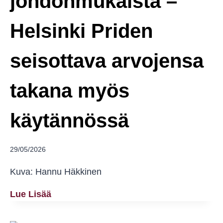
johdonmukaista –
Helsinki Priden
seisottava arvojensa
takana myös
käytännössä
29/05/2026
Kuva: Hannu Häkkinen
Intersektionaalisuuden
Lue Lisää
Ja
Solidaarisuuden