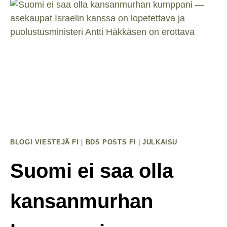
On
Oltava
Johdonmukaista
–
Helsinki
Priden
Seisottava
Arvojensa
Takana
Myös
BLOGI VIESTEJÄ FI
|
BDS POSTS FI
|
JULKAISU
Käytännössä
Suomi ei saa olla
kansanmurhan