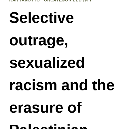
KANNANOTTO
|
UNCATEGORIZED @FI
Selective
outrage,
sexualized
racism and the
erasure of