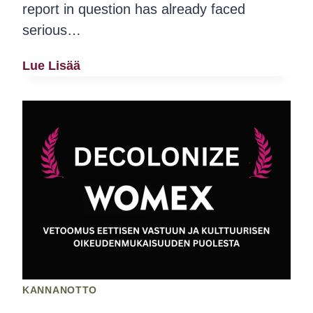
report in question has already faced
serious…
Selective
Lue Lisää
Outrage,
Sexualized
Racism
And
The
Erasure
Of
Palestinian
Suffering
–
KANNANOTTO
Parrotting