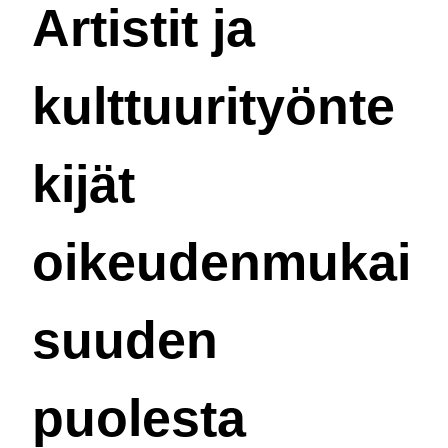
Israeli
Artistit ja
Propaganda
Creates
kulttuurityönte
Consent
For
Genocide
kijät
oikeudenmukai
suuden
puolesta