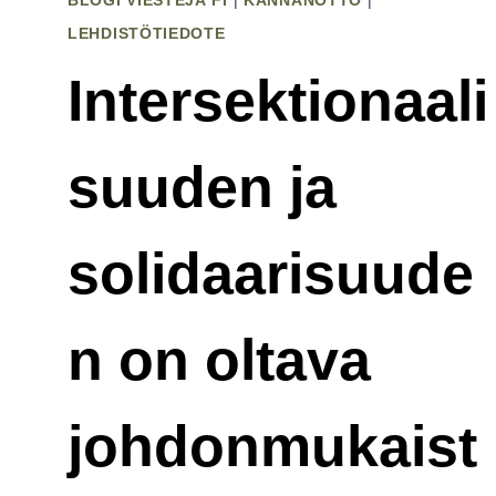
BLOGI VIESTEJÄ FI
|
KANNANOTTO
|
LEHDISTÖTIEDOTE
Intersektionaali
suuden ja
solidaarisuude
n on oltava
johdonmukaist