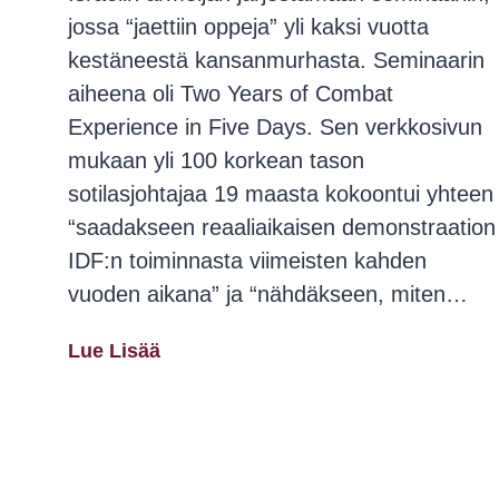
jossa “jaettiin oppeja” yli kaksi vuotta
kestäneestä kansanmurhasta. Seminaarin
aiheena oli Two Years of Combat
Experience in Five Days. Sen verkkosivun
mukaan yli 100 korkean tason
sotilasjohtajaa 19 maasta kokoontui yhteen
“saadakseen reaaliaikaisen demonstraation
IDF:n toiminnasta viimeisten kahden
vuoden aikana” ja “nähdäkseen, miten…
Suomella
Lue Lisää
Ei
Ole
Sotarikollisilta
Mitään