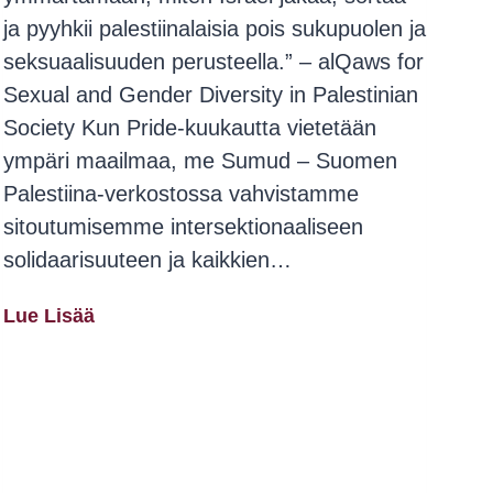
ja pyyhkii palestiinalaisia pois sukupuolen ja
seksuaalisuuden perusteella.” – alQaws for
Sexual and Gender Diversity in Palestinian
Society Kun Pride-kuukautta vietetään
ympäri maailmaa, me Sumud – Suomen
Palestiina-verkostossa vahvistamme
sitoutumisemme intersektionaaliseen
solidaarisuuteen ja kaikkien…
Sumudin
Lue Lisää
Helsinki
Pride
-
Kannanotto:
Pinkkipesua