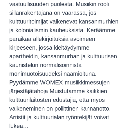
vastuullisuuden puolesta. Musiikin rooli
sillanrakentajana on vaarassa, jos
kulttuuritoimijat vaikenevat kansanmurhien
ja kolonialismin kauheuksista. Keräämme
paraikaa allekirjoituksia avoimeen
kirjeeseen, jossa kieltäydymme
apartheidin, kansanmurhan ja kulttuurisen
kaunistelun normalisoinnista
monimuotoisuudeksi naamioituna.
Pyydämme WOMEX-musiikkimessujen
järjestäjätahoja Muistutamme kaikkien
kulttuurilaitosten edustajia, että myös
vaikeneminen on poliittinen kannanotto.
Artistit ja kulttuurialan työntekijät voivat
lukea…