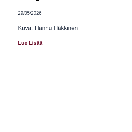
29/05/2026
Kuva: Hannu Häkkinen
Intersektionaalisuuden
Lue Lisää
Ja
Solidaarisuuden
On
Oltava
Johdonmukaista
–
Helsinki
Priden
Seisottava
Arvojensa