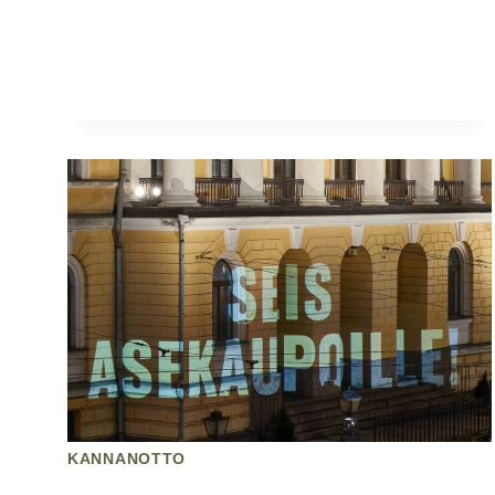
Takana
Myös
Käytännössä
KANNANOTTO