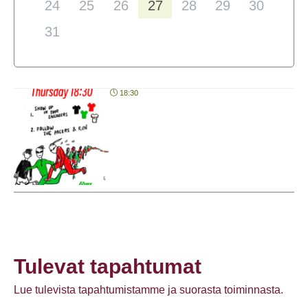
24
25
26
27
28
29
30
31
18:30
Tulevat tapahtumat
Lue tulevista tapahtumistamme ja suorasta toiminnasta.