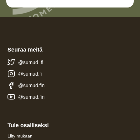
Seuraa meitä
@sumud_fi
@sumud.fi
@sumud.fin
@sumud.fin
Tule osalliseksi
Liity mukaan