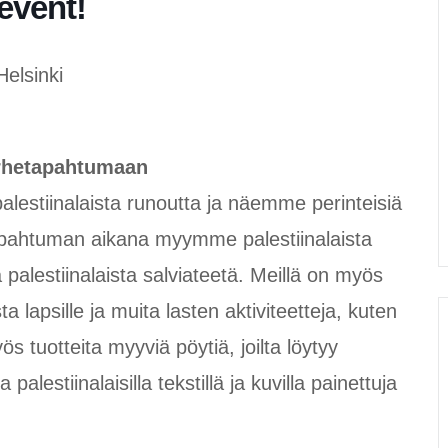
event!
Helsinki
erhetapahtumaan
lestiinalaista runoutta ja näemme perinteisiä
 Tapahtuman aikana myymme palestiinalaista
palestiinalaista salviateetä. Meillä on myös
 lapsille ja muita lasten aktiviteetteja, kuten
ös tuotteita myyviä pöytiä, joilta löytyy
 palestiinalaisilla tekstillä ja kuvilla painettuja