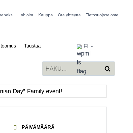
seneksi
Lahjoita
Kauppa
Ota yhteyttä
Tietosuojaseloste
FI
etoomus
Taustaa
Haku:
inian Day” Family event!
PÄIVÄMÄÄRÄ