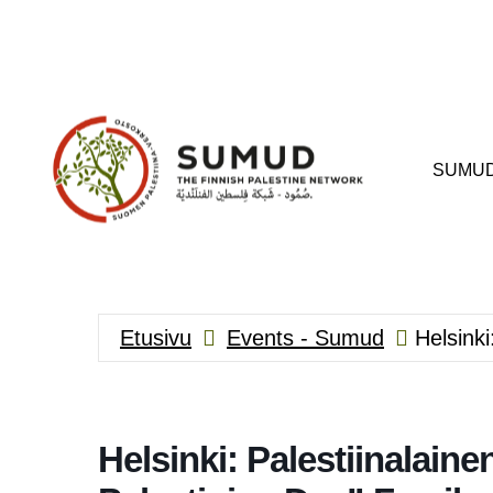
Siirry
sisältöön
SUMU
Etusivu
Events - Sumud
Helsinki
Helsinki: Palestiinalain