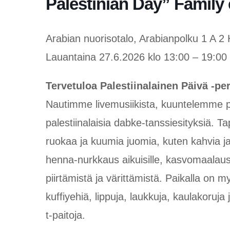
Palestinian Day” Family 
Arabian nuorisotalo, Arabianpolku 1 A 2 
Lauantaina 27.6.2026 klo 13:00 – 19:00
Tervetuloa Palestiinalainen Päivä -p
Nautimme livemusiikista, kuuntelemme pa
palestiinalaisia dabke-tanssiesityksiä.
ruokaa ja kuumia juomia, kuten kahvia ja 
henna-nurkkaus aikuisille, kasvomaalausta
piirtämistä ja värittämistä. Paikalla on my
kuffiyehiä, lippuja, laukkuja, kaulakoruja ja
t-paitoja.