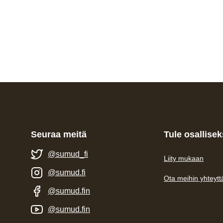
Seuraa meitä
Tule osallisek
@sumud_fi
Liity mukaan
@sumud.fi
Ota meihin yhteytt
@sumud.fin
@sumud.fin