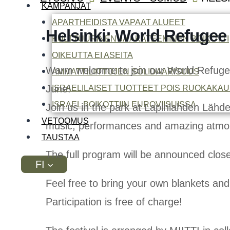
KAMPANJAT
APARTHEIDISTA VAPAAT ALUEET
Helsinki: World Refugee
KULTTUURINEN JA AKATEEMINEN BOIKOTTI
OIKEUTTA EI ASEITA
Warm welcome to join our World Refuge
AMMATTILIITTOJEN SOLIDAARISUUS
June!
ISRAELILAISET TUOTTEET POIS RUOKAKAU
ISRAEL BOIKOTTIIN EUROVIISUISSA
Join us in the park at Lapinlahden Lähde 
VETOOMUS
music, performances and amazing atmo
TAUSTAA
The full program will be announced close
FI
Feel free to bring your own blankets and 
Participation is free of charge!