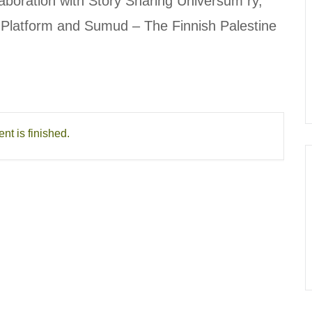
llaboration with Story Sharing Universum ry,
r Platform and Sumud – The Finnish Palestine
nt is finished.