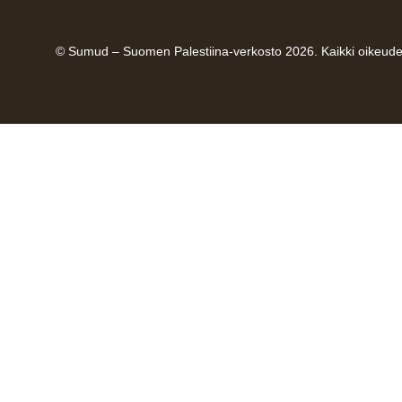
© Sumud – Suomen Palestiina-verkosto 2026. Kaikki oikeude
Etusivu
Keitä olemme
Artikkelit
BDS
Jäseneksi
Lahjoita
Shop
Ota yhteyttä