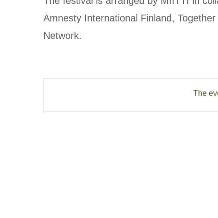
The festival is arranged by MIITTI in co
Amnesty International Finland, Togethe
Network.
The eve