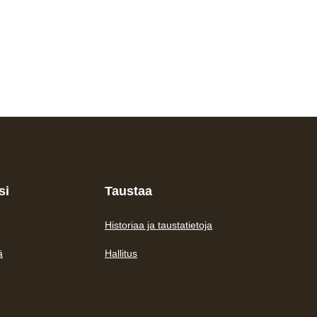
si
Taustaa
Historiaa ja taustatietoja
ä
Hallitus