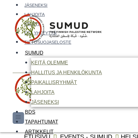
Siirry
JÄSENEKSI
sisältöön
LAHJOITA
KAUPPA
OTA YHTEYTTÄ
TIETOSUOJASELOSTE
SUMUD
KEITÄ OLEMME
HALLITUS JA HENKILÖKUNTA
Haku:
PAIKALLISRYHMÄT
LAHJOITA
JÄSENEKSI
BDS
TAPAHTUMAT
ARTIKKELIT
Haku:
ETUSIVU
EVENTS - SUMUD
HELS