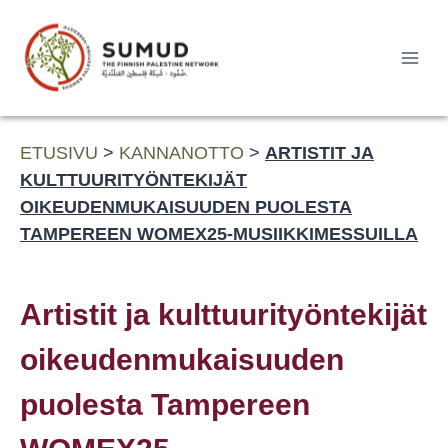
Siirry
sisältöön
Haku:
ETUSIVU
>
KANNANOTTO
>
ARTISTIT JA
KULTTUURITYÖNTEKIJÄT
OIKEUDENMUKAISUUDEN PUOLESTA
TAMPEREEN WOMEX25-MUSIIKKIMESSUILLA
Artistit ja kulttuurityöntekijät
oikeudenmukaisuuden
puolesta Tampereen