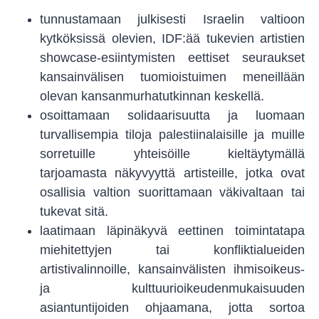
tunnustamaan julkisesti Israelin valtioon
kytköksissä olevien, IDF:ää tukevien artistien
showcase-esiintymisten eettiset seuraukset
kansainvälisen tuomioistuimen meneillään
olevan kansanmurhatutkinnan keskellä.
osoittamaan solidaarisuutta ja luomaan
turvallisempia tiloja palestiinalaisille ja muille
sorretuille yhteisöille kieltäytymällä
tarjoamasta näkyvyyttä artisteille, jotka ovat
osallisia valtion suorittamaan väkivaltaan tai
tukevat sitä.
laatimaan läpinäkyvä eettinen toimintatapa
miehitettyjen tai konfliktialueiden
artistivalinnoille, kansainvälisten ihmisoikeus-
ja kulttuurioikeudenmukaisuuden
asiantuntijoiden ohjaamana, jotta sortoa