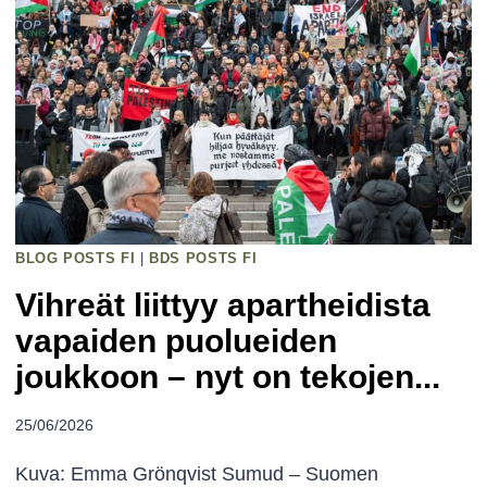
K
T
I
I
V
I
N
E
BLOG POSTS FI
N
|
BDS POSTS FI
T
Vihreät liittyy apartheidista
O
vapaiden puolueiden
I
joukkoon – nyt on tekojen...
M
I
25/06/2026
N
T
Kuva: Emma Grönqvist Sumud – Suomen