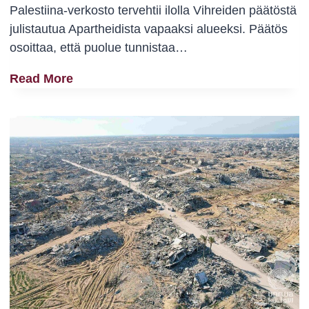
A
Palestiina-verkosto tervehtii ilolla Vihreiden päätöstä
O
julistautua Apartheidista vapaaksi alueeksi. Päätös
N
osoittaa, että puolue tunnistaa…
T
V
Read More
I
I
E
H
V
R
O
E
I
Ä
T
T
T
L
O
I
O
I
N
T
–
T
K
Y
A