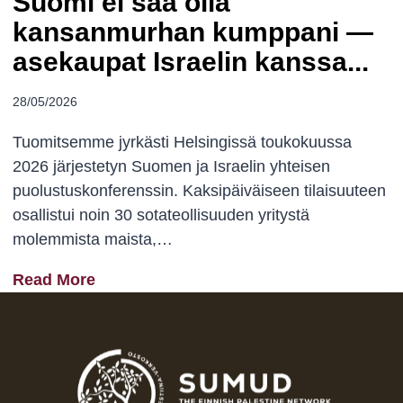
Suomi ei saa olla
E
I
P
kansanmurhan kumppani —
S
S
A
asekaupat Israelin kanssa...
Ä
U
L
K
U
E
28/05/2026
O
D
S
U
E
T
Tuomitsemme jyrkästi Helsingissä toukokuussa
L
N
I
2026 järjestetyn Suomen ja Israelin yhteisen
U
J
I
puolustuskonferenssin. Kaksipäiväiseen tilaisuuteen
U
A
N
osallistui noin 30 sotateollisuuden yritystä
N
S
A
molemmista maista,…
!
O
L
S
Read More
L
A
U
I
I
O
D
S
M
A
L
I
A
A
E