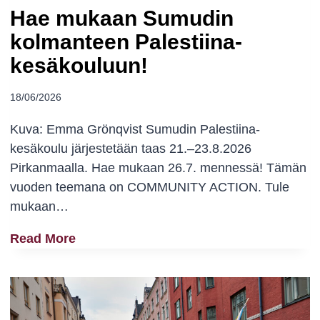
O
M
Hae mukaan Sumudin
U
I
kolmanteen Palestiina-
K
S
kesäkouluun!
K
S
O
I
18/06/2026
O
O
N
:
Kuva: Emma Grönqvist Sumudin Palestiina-
–
I
kesäkoulu järjestetään taas 21.–23.8.2026
N
S
Pirkanmaalla. Hae mukaan 26.7. mennessä! Tämän
Y
R
vuoden teemana on COMMUNITY ACTION. Tule
T
A
mukaan…
O
E
H
Read More
N
L
A
T
J
E
E
A
M
K
T
U
O
K