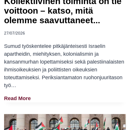
Kollektiivinen toiminta on tie
voittoon – katso, mitä
olemme saavuttaneet...
27/07/2026
Sumud työskentelee pitkäjänteisesti Israelin
apartheidin, miehityksen, kolonialismin ja
kansanmurhan lopettamiseksi sekä palestiinalaisten
ihmisoikeuksien ja poliittisten oikeuksien
toteuttamiseksi. Periksiantamaton ruohonjuuritason
työ…
K
Read More
O
L
L
E