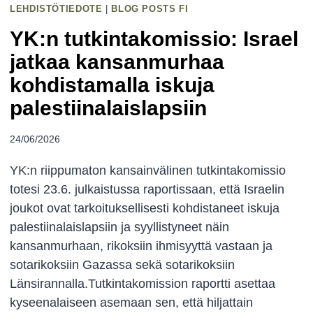
LEHDISTÖTIEDOTE
Y
|
BLOG POSTS FI
T
A
S
YK:n tutkintakomissio: Israel
P
O
jatkaa kansanmurhaa
A
,
kohdistamalla iskuja
R
M
palestiinalaislapsiin
T
I
H
T
24/06/2026
E
Ä
I
O
YK:n riippumaton kansainvälinen tutkintakomissio
D
L
totesi 23.6. julkaistussa raportissaan, että Israelin
I
E
joukot ovat tarkoituksellisesti kohdistaneet iskuja
S
M
palestiinalaislapsiin ja syyllistyneet näin
T
M
kansanmurhaan, rikoksiin ihmisyyttä vastaan ja
A
E
sotarikoksiin Gazassa sekä sotarikoksiin
V
S
Länsirannalla.Tutkintakomission raportti asettaa
A
A
kyseenalaiseen asemaan sen, että hiljattain
P