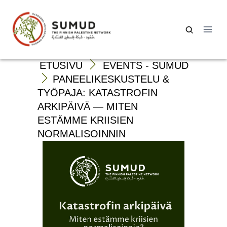
Siirry
sisältöön
Haku:
ETUSIVU
EVENTS - SUMUD
PANEELIKESKUSTELU &
TYÖPAJA: KATASTROFIN
ARKIPÄIVÄ — MITEN
ESTÄMME KRIISIEN
NORMALISOINNIN