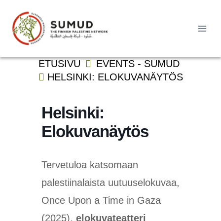
Siirry
sisältöön
Haku:
ETUSIVU
EVENTS - SUMUD
HELSINKI: ELOKUVANÄYTÖS
Helsinki:
Elokuvanäytös
Tervetuloa katsomaan
palestiinalaista uutuuselokuvaa,
Once Upon a Time in Gaza
(2025),
elokuvateatteri