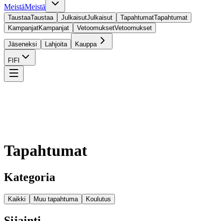
Meistä
Meistä
Taustaa
Taustaa
Julkaisut
Julkaisut
Tapahtumat
Tapahtumat
Kampanjat
Kampanjat
Vetoomukset
Vetoomukset
Jäseneksi
Lahjoita
Kauppa
FI
FI
Tapahtumat
Kategoria
Kaikki
Muu tapahtuma
Koulutus
Sijainti