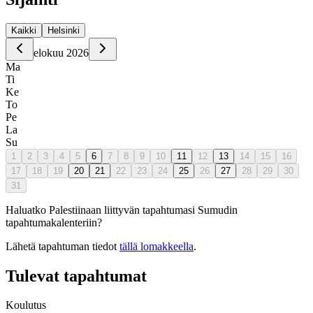
Kaikki
Helsinki
elokuu 2026
Ma
Ti
Ke
To
Pe
La
Su
1
2
3
4
5
6
7
8
9
10
11
12
13
14
15
16
17
18
19
20
21
22
23
24
25
26
27
28
29
30
31
Haluatko Palestiinaan liittyvän tapahtumasi Sumudin
tapahtumakalenteriin?
Lähetä tapahtuman tiedot
tällä lomakkeella
.
Tulevat tapahtumat
Koulutus