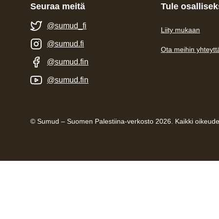
Seuraa meitä
Tule osallisek
@sumud_fi
Liity mukaan
@sumud.fi
Ota meihin yhteytt
@sumud.fin
@sumud.fin
© Sumud – Suomen Palestiina-verkosto 2026. Kaikki oikeude
Etusivu
Keitä olemme
Artikkelit