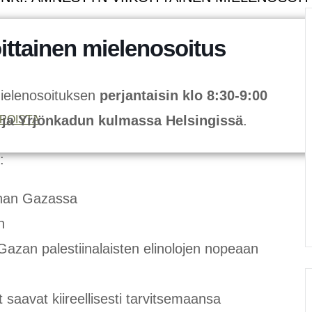
ittainen mielenosoitus
mielenosoituksen
perjantaisin klo 8:30-9:00
n ja Yrjönkadun kulmassa
Helsingissä
.
POISTA
:
rhan Gazassa
n
 Gazan palestiinalaisten elinolojen nopeaan
 saavat kiireellisesti tarvitsemaansa