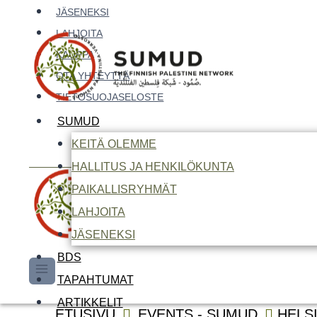
Siirry
JÄSENEKSI
sisältöön
LAHJOITA
KAUPPA
OTA YHTEYTTÄ
TIETOSUOJASELOSTE
SUMUD
KEITÄ OLEMME
HALLITUS JA HENKILÖKUNTA
Haku:
PAIKALLISRYHMÄT
LAHJOITA
JÄSENEKSI
BDS
TAPAHTUMAT
ARTIKKELIT
Haku:
ETUSIVU
EVENTS - SUMUD
HELS