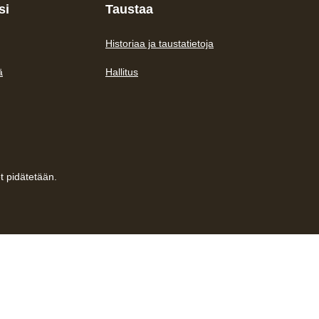
si
Taustaa
Historiaa ja taustatietoja
ä
Hallitus
t pidätetään.