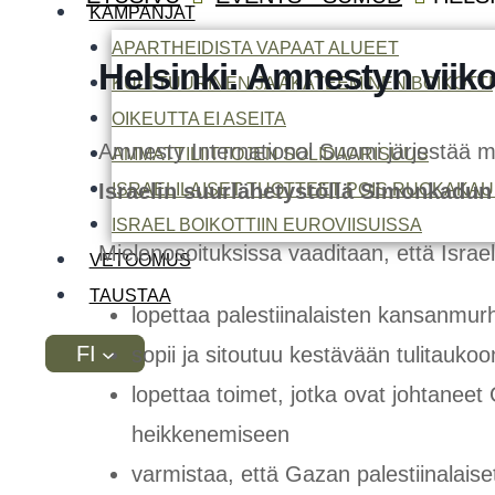
KAMPANJAT
APARTHEIDISTA VAPAAT ALUEET
Helsinki: Amnestyn viiko
KULTTUURINEN JA AKATEEMINEN BOIKOTTI
OIKEUTTA EI ASEITA
Amnesty International Suomi järjestää 
AMMATTILIITTOJEN SOLIDAARISUUS
Israelin suurlähetystöllä Simonkadu
ISRAELILAISET TUOTTEET POIS RUOKAKAU
ISRAEL BOIKOTTIIN EUROVIISUISSA
Mielenosoituksissa vaaditaan, että Israel
VETOOMUS
TAUSTAA
lopettaa palestiinalaisten kansanmu
FI
sopii ja sitoutuu kestävään tulitaukoo
lopettaa toimet, jotka ovat johtaneet
heikkenemiseen
varmistaa, että Gazan palestiinalaiset