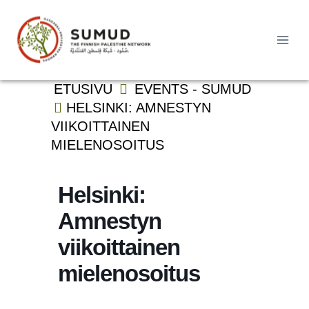
Siirry
sisältöön
Haku:
ETUSIVU
EVENTS - SUMUD
HELSINKI: AMNESTYN
VIIKOITTAINEN
MIELENOSOITUS
Helsinki:
Amnestyn
viikoittainen
mielenosoitus