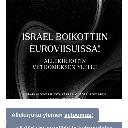
Allekirjoita yleinen
vetoomus!