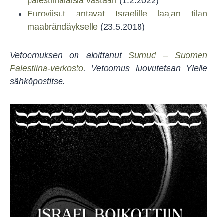
palestiinalaisia vastaan
(1.2.2022)
Euroviisut antavat Israelille laajan tilan
maabrändäykselle
(23.5.2018)
Vetoomuksen on aloittanut
Sumud – Suomen
Palestiina-verkosto
. Vetoomus luovutetaan Ylelle
sähköpostitse.