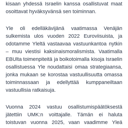
kisaan yhdessä Israelin kanssa osallistuvat maat
osoittavat hyväksyvänsä sen toiminnan.
Yle oli edelläkävijänä vaatimassa Venäjän
sulkemista ulos vuoden 2022 Euroviisuista, ja
odotamme Yleltä vastaavaa vastuunkantoa nytkin
– muu viestisi kaksinaismoralismista. Vaatimalla
EBUlta toimenpiteitä ja boikotoimalla kisoja Israelin
osallistuessa Yle noudattaisi omaa strategiaansa,
jonka mukaan se korostaa vastuullisuutta omassa
toiminnassaan ja edellyttää kumppaneiltaan
vastuullisia ratkaisuja.
Vuonna 2024 vastuu osallistumispäätöksestä
jätettiin UMK:n voittajalle. Tämän ei haluta
toistuvan vuonna 2025, vaan vaadimme Yleä