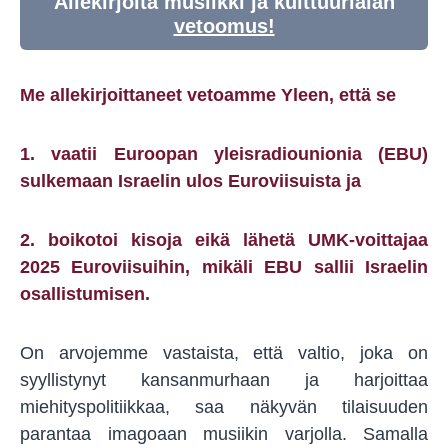
Allekirjoita musiikki ja kulttuurialan
vetoomus!
Me allekirjoittaneet vetoamme Yleen, että se
1. vaatii Euroopan yleisradiounionia (EBU)
sulkemaan Israelin ulos Euroviisuista ja
2. boikotoi kisoja eikä lähetä UMK-voittajaa
2025 Euroviisuihin, mikäli EBU sallii Israelin
osallistumisen.
On arvojemme vastaista, että valtio, joka on
syyllistynyt kansanmurhaan ja harjoittaa
miehityspolitiikkaa, saa näkyvän tilaisuuden
parantaa imagoaan musiikin varjolla. Samalla