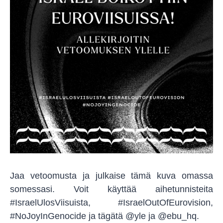
Jaa vetoomusta ja julkaise tämä kuva omassa
somessasi. Voit käyttää aihetunnisteita
#IsraelUlosViisuista, #IsraelOutOfEurovision,
#NoJoyInGenocide ja tägätä @yle ja @ebu_hq.