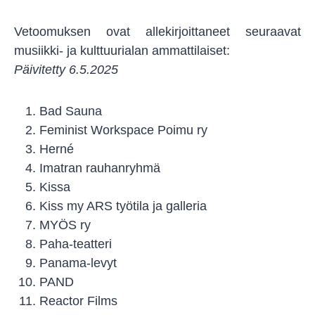
Vetoomuksen ovat allekirjoittaneet seuraavat
musiikki- ja kulttuurialan ammattilaiset:
Päivitetty 6.5.2025
Bad Sauna
Feminist Workspace Poimu ry
Herné
Imatran rauhanryhmä
Kissa
Kiss my ARS työtila ja galleria
MYÖS ry
Paha-teatteri
Panama-levyt
PAND
Reactor Films